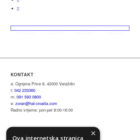
KONTAKT
a: Ognjena Price 8, 42000 Varaždin
t:
042 233360
m:
091 593 0800
e:
zoran@hal-croatia.com
Radno vrijeme: pon-pet 8:00-16:00
×
Ova internetska stranica