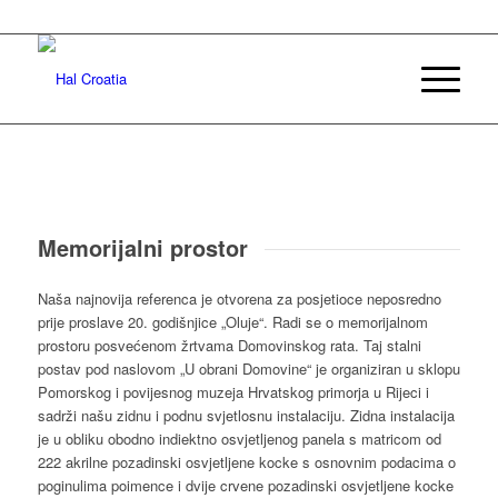
Memorijalni prostor
Naša najnovija referenca je otvorena za posjetioce neposredno
prije proslave 20. godišnjice „Oluje“. Radi se o memorijalnom
prostoru posvećenom žrtvama Domovinskog rata. Taj stalni
postav pod naslovom „U obrani Domovine“ je organiziran u sklopu
Pomorskog i povijesnog muzeja Hrvatskog primorja u Rijeci i
sadrži našu zidnu i podnu svjetlosnu instalaciju. Zidna instalacija
je u obliku obodno indiektno osvjetljenog panela s matricom od
222 akrilne pozadinski osvjetljene kocke s osnovnim podacima o
poginulima poimence i dvije crvene pozadinski osvjetljene kocke